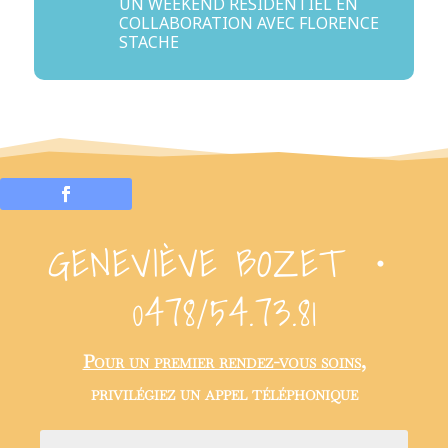
UN WEEKEND RÉSIDENTIEL EN
COLLABORATION AVEC FLORENCE
STACHE
GENEVIÈVE BOZET ・
0478/54.73.81
Pour un premier rendez-vous soins
,
privilégiez un appel téléphonique