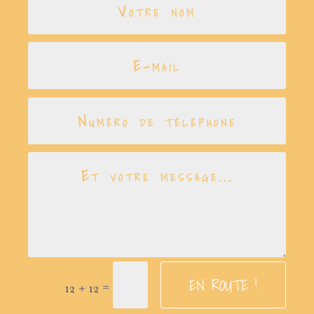
EN ROUTE !
=
12 + 12