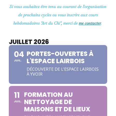
Si vous souhaitez être tenu au courant de l'organisation
de prochains cycles ou vous inscrire aux cours
hebdomadaires "Art du Chi", merci de
me contacter
.
JUILLET 2026
04
PORTES-OUVERTES À
L'ESPACE LAIRBOIS
JUIL.
DÉCOUVERTE DE L'ESPACE LAIRBOIS
À YVOIR
11
FORMATION AU
NETTOYAGE DE
JUIL.
MAISONS ET DE LIEUX