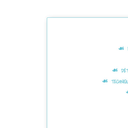
☙ p
☙ déte
☙ techniqu
☙