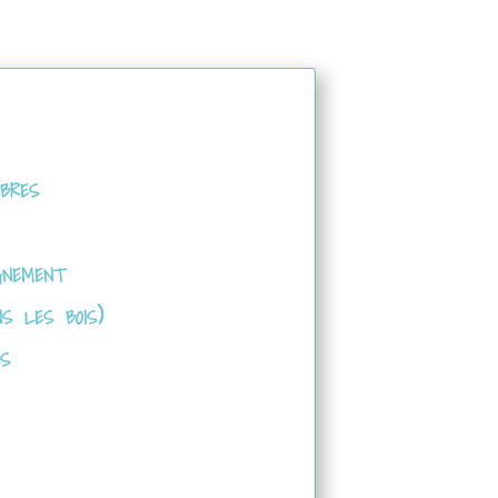
bres
gnement
s les bois)
ls