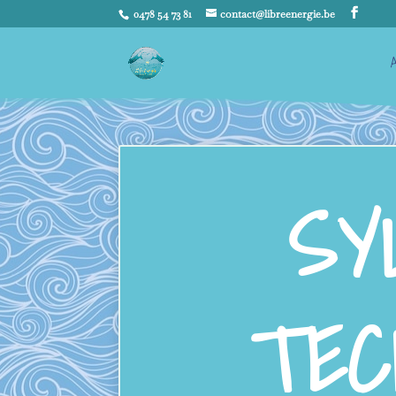
0478 54 73 81
contact@libreenergie.be
SY
TEC