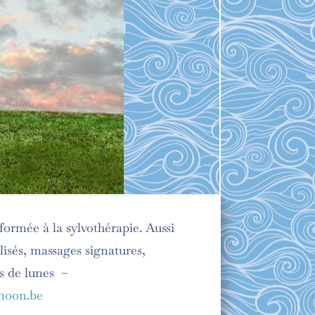
formée à la sylvothérapie. Aussi
lisés, massages signatures,
s de lunes –
moon.be