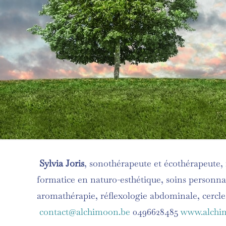
Sylvia Joris
, sonothérapeute et écothérapeute, 
formatice en naturo-esthétique, soins personna
aromathérapie, réflexologie abdominale, cercle
contact@alchimoon.be
0496628485
www.alchi