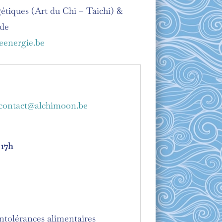
étiques (Art du Chi – Taichi) &
rde
eenergie.be
contact@alchimoon.be
 17h
intolérances alimentaires