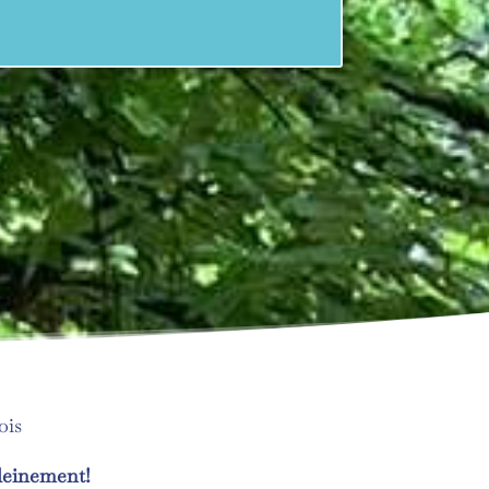
ois
pleinement!