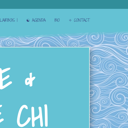
LAIRBOIS |
☯︎ AGENDA
BIO
✧ CONTACT
E &
 CHI