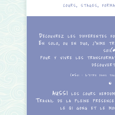
cours, stages, forma
Découvrez les différentes f
En solo, ou en duo, j’aime t
soi
(
pour y vivre les transformat
découve
(*Soi : L’ëtre dans tou
☯︎
AUSSI les cours hebdo
Travail de la pleine présence
le qi gong et le mou