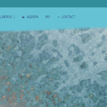
LAIRBOIS |
☯︎ AGENDA
BIO
✧ CONTACT