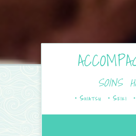
ACCOMP
soins h
・Shiatsu ・Seiki ・L