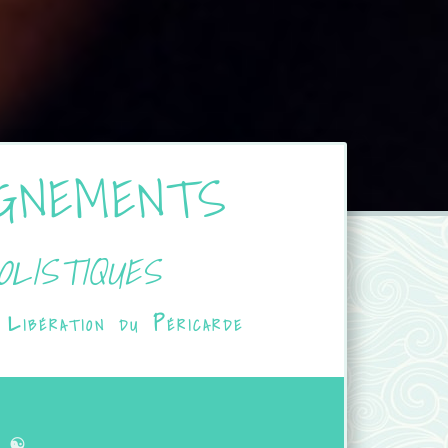
AGNEMENTS
olistiques
ibération du Péricarde
☯︎