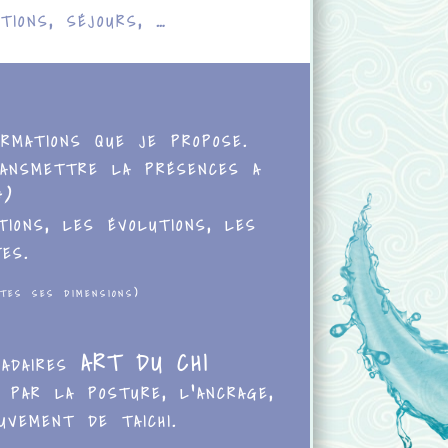
tions, séjours, …
ormations que je propose.
ransmettre la présences a
*)
ions, les évolutions, les
rtes.
tes ses dimensions)
madaires ART DU CHI
 par la posture, l’ancrage,
vement de taichi.