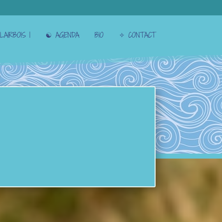
LAIRBOIS |
☯︎ AGENDA
BIO
✧ CONTACT