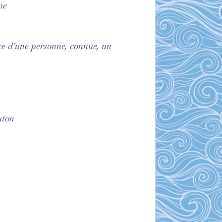
ne
ence d’une personne, connue, un
uton