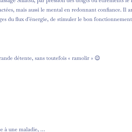
massage Shiatsu, par pression des doigts ou étirements l
actées, mais aussi le mental en redonnant confiance. Il am
ges du flux d’énergie, de stimuler le bon fonctionnement 
rande détente, sans toutefois « ramolir » 😉
te à une maladie, …