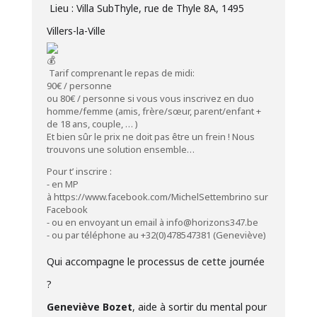
Lieu : Villa SubThyle, rue de Thyle 8A, 1495
Villers-la-Ville
Tarif comprenant le repas de midi:
90€ / personne
ou 80€ / personne si vous vous inscrivez en duo
homme/femme (amis, frère/sœur, parent/enfant +
de 18 ans, couple, … )
Et bien sûr le prix ne doit pas être un frein ! Nous
trouvons une solution ensemble…
Pour t’ inscrire :
⁃ en MP
à
https://www.facebook.com/MichelSettembrino
sur
Facebook
⁃ ou en envoyant un email à info@horizons347.be
⁃ ou par téléphone au +32(0)478547381 (Geneviève)
Qui accompagne le processus de cette journée
?
Geneviève Bozet
, aide à sortir du mental pour