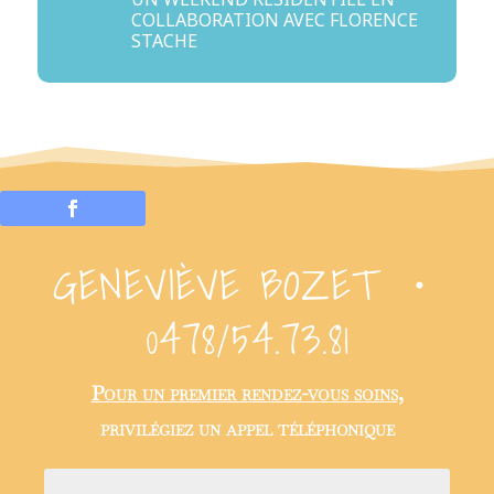
COLLABORATION AVEC FLORENCE
STACHE
GENEVIÈVE BOZET ・
0478/54.73.81
Pour un premier rendez-vous soins
,
privilégiez un appel téléphonique