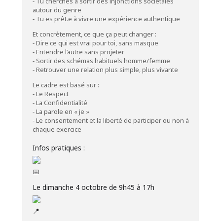
⁃ Tu cherches à sortir des injonctions sociétales
autour du genre
⁃ Tu es prêt.e à vivre une expérience authentique
Et concrètement, ce que ça peut changer :
⁃ Dire ce qui est vrai pour toi, sans masque
⁃ Entendre l’autre sans projeter
⁃ Sortir des schémas habituels homme/femme
⁃ Retrouver une relation plus simple, plus vivante
Le cadre est basé sur :
⁃ Le Respect
⁃ La Confidentialité
⁃ La parole en « je »
⁃ Le consentement et la liberté de participer ou non à
chaque exercice
Infos pratiques :
Le dimanche 4 octobre de 9h45 à 17h