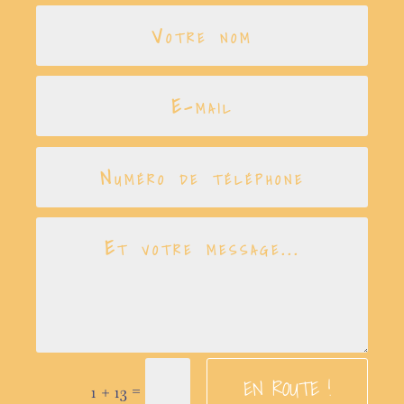
EN ROUTE !
=
1 + 13